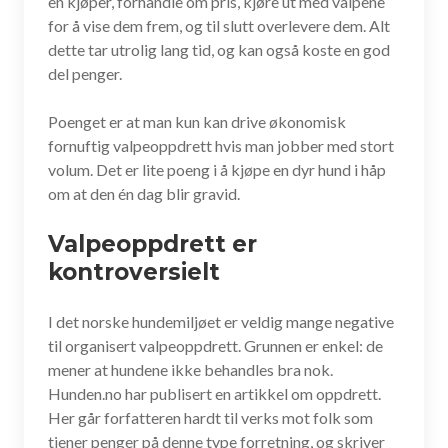
en kjøper, forhandle om pris, kjøre ut med valpene
for å vise dem frem, og til slutt overlevere dem. Alt
dette tar utrolig lang tid, og kan også koste en god
del penger.
Poenget er at man kun kan drive økonomisk
fornuftig valpeoppdrett hvis man jobber med stort
volum. Det er lite poeng i å kjøpe en dyr hund i håp
om at den én dag blir gravid.
Valpeoppdrett er
kontroversielt
I det norske hundemiljøet er veldig mange negative
til organisert valpeoppdrett. Grunnen er enkel: de
mener at hundene ikke behandles bra nok.
Hunden.no har publisert en artikkel om oppdrett.
Her går forfatteren hardt til verks mot folk som
tjener penger på denne type forretning, og skriver