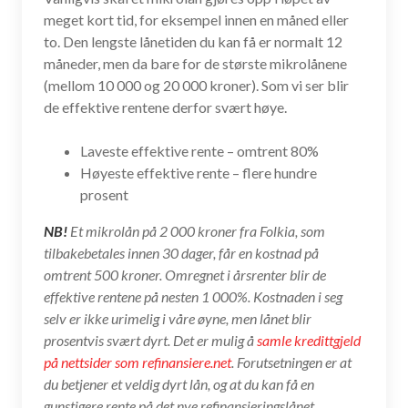
meget kort tid, for eksempel innen en måned eller
to. Den lengste lånetiden du kan få er normalt 12
måneder, men da bare for de største mikrolånene
(mellom 10 000 og 20 000 kroner). Som vi ser blir
de effektive rentene derfor svært høye.
Laveste effektive rente – omtrent 80%
Høyeste effektive rente – flere hundre
prosent
NB!
Et mikrolån på 2 000 kroner fra Folkia, som
tilbakebetales innen 30 dager, får en kostnad på
omtrent 500 kroner. Omregnet i årsrenter blir de
effektive rentene på nesten 1 000%. Kostnaden i seg
selv er ikke urimelig i våre øyne, men lånet blir
prosentvis svært dyrt. Det er mulig å
samle kredittgjeld
på nettsider som refinansiere.net
. Forutsetningen er at
du betjener et veldig dyrt lån, og at du kan få en
gunstigere rente på det nye refinansieringslånet.