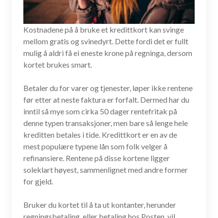
Kostnadene på å bruke et kredittkort kan svinge
mellom gratis og svinedyrt. Dette fordi det er fullt
mulig å aldri få ei eneste krone på regninga, dersom
kortet brukes smart.
Betaler du for varer og tjenester, løper ikke rentene
før etter at neste faktura er forfalt. Dermed har du
inntil så mye som cirka 50 dager rentefritak på
denne typen transaksjoner, men bare så lenge hele
kreditten betales i tide. Kredittkort er en av de
mest populære typene lån som folk velger å
refinansiere. Rentene på disse kortene ligger
soleklart høyest, sammenlignet med andre former
for gjeld.
Bruker du kortet til å ta ut kontanter, herunder
regningsbetaling, eller betaling hos Posten, vil