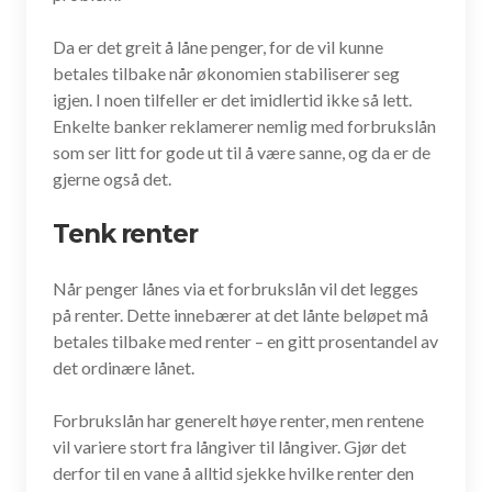
Da er det greit å låne penger, for de vil kunne
betales tilbake når økonomien stabiliserer seg
igjen. I noen tilfeller er det imidlertid ikke så lett.
Enkelte banker reklamerer nemlig med forbrukslån
som ser litt for gode ut til å være sanne, og da er de
gjerne også det.
Tenk renter
Når penger lånes via et forbrukslån vil det legges
på renter. Dette innebærer at det lånte beløpet må
betales tilbake med renter – en gitt prosentandel av
det ordinære lånet.
Forbrukslån har generelt høye renter, men rentene
vil variere stort fra långiver til långiver. Gjør det
derfor til en vane å alltid sjekke hvilke renter den