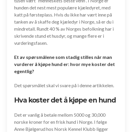
tusen vært ”menneskets beste venn”. I Norge er
hunden det nest mest populære kjæledyret, med
katt på førsteplass. Hvis du ikke har vært inne på
tanken av å skaffe deg kjæledyr i Norge, så er du i
mindretall. Rundt 40 % av Norges befolkning har i
skrivende stund et husdyr, og mange flere er i
vurderingsfasen.
Et av spørsmålene som stadig stilles når man
vurderer å kjøpe hund er: hvor mye koster det
egentlig?
Det spørsmålet skal vi svare på i denne artikkelen.
Hva koster det å kjøpe en hund
Det er vanlig å betale mellom 5000 og 30,000
norske kroner for en frisk hund i Norge. I følge
Anne Bjølgerud hos Norsk Kennel Klubb ligger