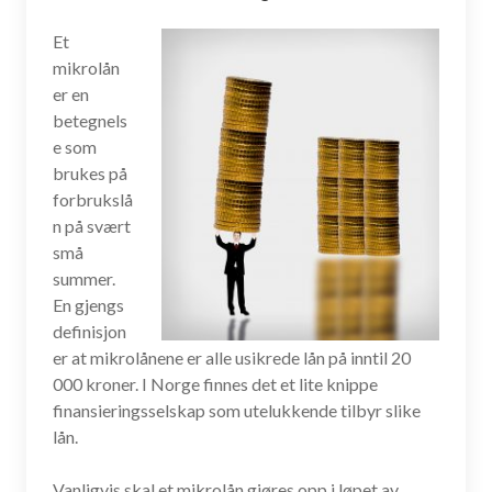
Et
mikrolån
er en
betegnels
e som
brukes på
forbrukslå
n på svært
små
summer.
En gjengs
definisjon
er at mikrolånene er alle usikrede lån på inntil 20
000 kroner. I Norge finnes det et lite knippe
finansieringsselskap som utelukkende tilbyr slike
lån.
Vanligvis skal et mikrolån gjøres opp i løpet av