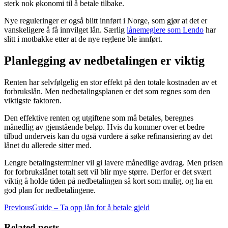
sterk nok økonomi til å betale tilbake.
Nye reguleringer er også blitt innført i Norge, som gjør at det er
vanskeligere å få innvilget lån. Særlig
lånemeglere som Lendo
har
slitt i motbakke etter at de nye reglene ble innført.
Planlegging av nedbetalingen er viktig
Renten har selvfølgelig en stor effekt på den totale kostnaden av et
forbrukslån. Men nedbetalingsplanen er det som regnes som den
viktigste faktoren.
Den effektive renten og utgiftene som må betales, beregnes
månedlig av gjenstående beløp. Hvis du kommer over et bedre
tilbud underveis kan du også vurdere å søke refinansiering av det
lånet du allerede sitter med.
Lengre betalingsterminer vil gi lavere månedlige avdrag. Men prisen
for forbrukslånet totalt sett vil blir mye større. Derfor er det svært
viktig å holde tiden på nedbetalingen så kort som mulig, og ha en
god plan for nedbetalingene.
Post
Previous
Guide – Ta opp lån for å betale gjeld
navigation
Related posts