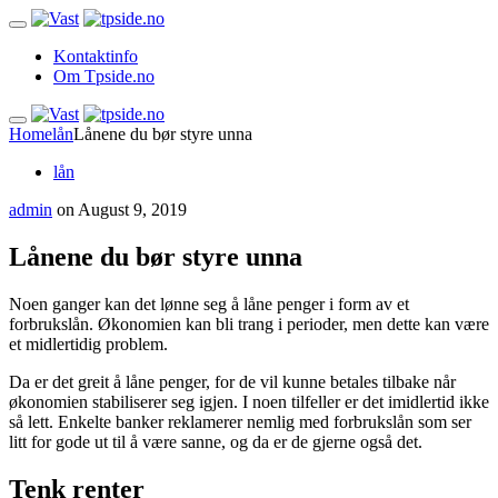
Kontaktinfo
Om Tpside.no
Home
lån
Lånene du bør styre unna
lån
admin
on
August 9, 2019
Lånene du bør styre unna
Noen ganger kan det lønne seg å låne penger i form av et
forbrukslån. Økonomien kan bli trang i perioder, men dette kan være
et midlertidig problem.
Da er det greit å låne penger, for de vil kunne betales tilbake når
økonomien stabiliserer seg igjen. I noen tilfeller er det imidlertid ikke
så lett. Enkelte banker reklamerer nemlig med forbrukslån som ser
litt for gode ut til å være sanne, og da er de gjerne også det.
Tenk renter