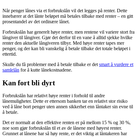
Når penger lånes via et forbrukslån vil det legges på renter. Dette
innebærer at det lånte beløpet må betales tilbake med renter – en gitt
prosentandel av det ordinære lånet.
Forbrukslån har generelt høye renter, men rentene vil variere stort fra
långiver til långiver. Gjør det derfor til en vane å alltid sjekke hvilke
renter den aktuelle långiveren tilbyr. Med høye renter tapes mer
penger, og der kan bli vanskelig å betale tilbake det totale beløpet i
ettertid.
Skulle du få problemer med å betale tilbake er det
smart å vurdere et
samlelån
for å kutte lånekostnadene.
Kan fort bli dyrt
Forbrukslån har relativt høye renter i forhold til andre
lånemuligheter. Dette er ettersom banken tar en relativt stor risiko
ved å låne bort penger uten annen sikkerhet enn låntaker sin evne til
å betale.
Det er normalt at den effektive renten er på mellom 15 % og 30 %,
noe som gjør forbrukslån til et av de lånene med høyest renter.
Grunnet at lånene har så høy rente, er det viktig at låntakeren har